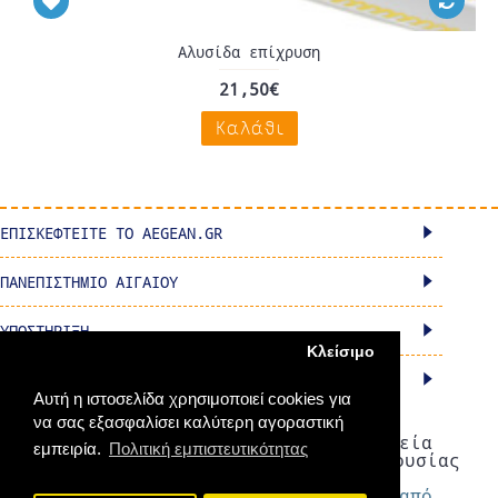
Αλυσίδα επίχρυση
21,50€
Καλάθι
ΕΠΙΣΚΕΦΤΕΊΤΕ ΤΟ AEGEAN.GR
ΠΑΝΕΠΙΣΤΗΜΙΟ ΑΙΓΑΙΟΥ
ΥΠΟΣΤΗΡΙΞΗ
Κλείσιμο
ΦΩΤΟΓΡΑΦΙΕΣ
Αυτή η ιστοσελίδα χρησιμοποιεί cookies για
να σας εξασφαλίσει καλύτερη αγοραστική
Copyright © 2016 - 2021. Εταιρεία
εμπειρία.
Πολιτική εμπιστευτικότητας
Αξιοποίησης και Διαχείρισης Περιουσίας
Πανεπιστημίου Αιγαίου Α.Ε.
Ανάπτυξη και υποστήριξη eshop από